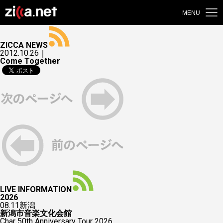
MENU
ZICCA NEWS
2012.10.26｜
Come Together
LIVE INFORMATION
2026
08.11
新潟
新潟市音楽文化会館
Char 50th Anniversary Tour 2026