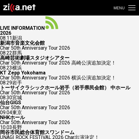
MENU
LIVE INFORMATION
2026
08.11
新潟
新潟市音楽文化会館
Char 50th Anniversary Tour 2026
08.22
群馬
高崎芸術劇場スタジオシアター
Char 50th Anniversary Tour 2026 高崎公演追加決定！
08.23
横浜
KT Zepp Yokohama
Char 50th Anniversary Tour 2026 横浜公演追加決定！
08.29
岩手
トーサイクラシックホール岩手（岩手県民会館） 中ホール
Char 50th Anniversary Tour 2026
08.30
宮城
仙台GIGS
Char 50th Anniversary Tour 2026
09.04
東京
NHKホール
Char 50th Anniversary Tour 2026
10.03
長野
岡谷市民総合体育館スワンドーム
UNAGI ROCK FESTIVAL 2026 Char出演決定！