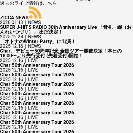
過去のライブ情報はこちら
ZICCA NEWS
2026.01.13｜
NEWS
SUPER J-HITS RADIO 30th Anniversary Live 「音礼・綴（お
んれいつづり）」 出演決定！
2025.12.24｜
NEWS
「オトナのWinter Party」に出演！
2025.12.16｜
NEWS
Char、デビュー50周年記念 全国ツアー開催決定！本日の
18:00〜より先行受付 (先着受付)開始！
2025.12.16｜
LIVE
Char 50th Anniversary Tour 2026
2025.12.16｜
LIVE
Char 50th Anniversary Tour 2026
2025.12.16｜
LIVE
Char 50th Anniversary Tour 2026
2025.12.16｜
LIVE
Char 50th Anniversary Tour 2026
2025.12.16｜
LIVE
Char 50th Anniversary Tour 2026
2025.12.16｜
LIVE
Char 50th Anniversary Tour 2026
2025.12.16｜
LIVE
Char 50th Anniversary Tour 2026
2025.12.16｜
LIVE
Char 50th Anniversary Tour 2026