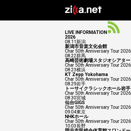
LIVE INFORMATION
2026
08.11
新潟
新潟市音楽文化会館
Char 50th Anniversary Tour 2026
08.22
群馬
高崎芸術劇場スタジオシアター
Char 50th Anniversary To
08.23
横浜
KT Zepp Yokohama
Char 50th Anniversary To
08.29
岩手
トーサイクラシックホール岩手
Char 50th Anniversary Tour 2026
08.30
宮城
仙台GIGS
Char 50th Anniversary Tour 2026
09.04
東京
NHKホール
Char 50th Anniversary Tour 2026
10.03
長野
岡谷市民総合体育館スワンドー