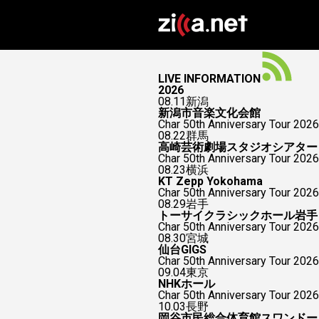
LIVE INFORMATION
2026
08.11
新潟
新潟市音楽文化会館
Char 50th Anniversary Tour 2026
08.22
群馬
高崎芸術劇場スタジオシアター
Char 50th Anniversary To
08.23
横浜
KT Zepp Yokohama
Char 50th Anniversary To
08.29
岩手
トーサイクラシックホール岩手
Char 50th Anniversary Tour 2026
08.30
宮城
仙台GIGS
Char 50th Anniversary Tour 2026
09.04
東京
NHKホール
Char 50th Anniversary Tour 2026
10.03
長野
岡谷市民総合体育館スワンドー