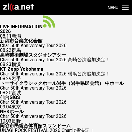
MENU
LIVE INFORMATION
2026
08.11
新潟
新潟市音楽文化会館
Char 50th Anniversary Tour 2026
08.22
群馬
高崎芸術劇場スタジオシアター
Char 50th Anniversary Tour 2026 高崎公演追加決定！
08.23
横浜
KT Zepp Yokohama
Char 50th Anniversary Tour 2026 横浜公演追加決定！
08.29
岩手
トーサイクラシックホール岩手（岩手県民会館） 中ホール
Char 50th Anniversary Tour 2026
08.30
宮城
仙台GIGS
Char 50th Anniversary Tour 2026
09.04
東京
NHKホール
Char 50th Anniversary Tour 2026
10.03
長野
岡谷市民総合体育館スワンドーム
UNAGI ROCK FESTIVAL 2026 Char出演決定！