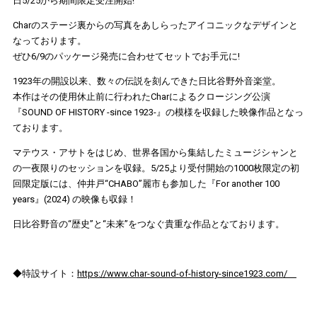
日5/25から期間限定受注開始!
Charのステージ裏からの写真をあしらったアイコニックなデザインと
なっております。
ぜひ6/9のパッケージ発売に合わせてセットでお手元に!
1923年の開設以来、数々の伝説を刻んできた日比谷野外音楽堂。
本作はその使用休止前に行われたCharによるクロージング公演
『SOUND OF HISTORY -since 1923-』の模様を収録した映像作品となっ
ております。
マテウス・アサトをはじめ、世界各国から集結したミュージシャンと
の一夜限りのセッションを収録。5/25より受付開始の1000枚限定の初
回限定版には、仲井戸“CHABO”麗市も参加した『For another 100
years』(2024) の映像も収録！
日比谷野音の“歴史”と“未来”をつなぐ貴重な作品となております。
◆特設サイト：
https://www.char-sound-of-history-since1923.com/