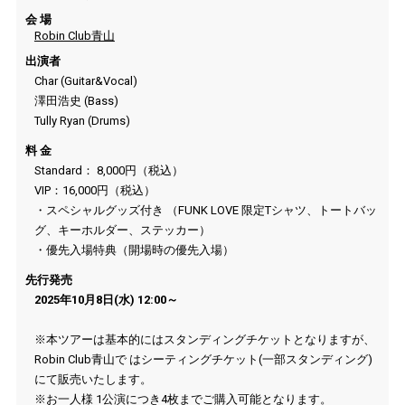
会 場
Robin Club青山
出演者
Char (Guitar&Vocal)
澤田浩史
(Bass)
Tully Ryan (Drums)
料 金
Standard
：
8,000
円（税込）
VIP
：
16,000
円（税込）
・スペシャルグッズ付き （
FUNK LOVE
限定
T
シャツ、トートバッ
グ、キーホルダー、ステッカー）
・優先入場特典（開場時の優先入場）
先行発売
2025
年
10
月
8
日
(
水
) 12:00
～
※
本ツアーは基本的にはスタンディングチケットとなりますが、
Robin Club
青山で はシーティングチケット
(
一部スタンディング
)
にて販売いたします。
※
お一人様
1
公演につき
4
枚までご購入可能となります。