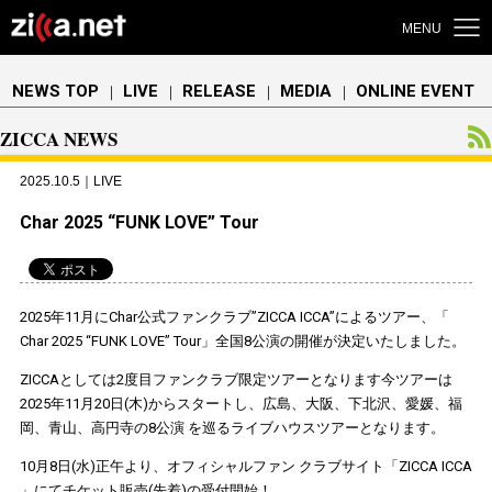
MENU
NEWS TOP
LIVE
RELEASE
MEDIA
ONLINE EVENT
｜
｜
｜
｜
ZICCA NEWS
2025.10.5｜LIVE
Char 2025 “FUNK LOVE” Tour
2025年11
月に
Char
公式ファンクラブ
”ZICCA ICCA”
によるツアー、「
Char 2025 “FUNK LOVE” Tour
」全国
8
公演の開催が決定いたしました。
ZICCA
としては
2
度目ファンクラブ限定ツアーとなります今ツアーは
2025
年
11
月
20
日
(
木
)
からスタートし、広島、大阪、下北沢、愛媛、福
岡、青山、高円寺の
8
公演 を巡るライブハウスツアーとなります。
10
月
8
日
(
水
)
正午より、オフィシャルファン クラブサイト
「
ZICCA ICCA
」
にてチケット販売
(
先着
)
の受付開始！