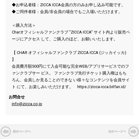
◆
お申込者様：
ZICCA ICCA
会員の方のみお申し込み可能です。
◆
ご同伴者様：会員
/
非会員の場合でもご入場いただけます。
＜購入方法＞
Char
オフィシャルファンクラブ
“ZICCA ICCA”
サイト内より販売ペ
ージにアクセス して、ご購入のほど、お願いいたします。
【
CHAR
オフィシャルファンクラブ
ZICCA ICCA (
ジッカイッカ
)
】
会員費月額
500
円にて入会可能な完全
WEB/
アプリサービスでのフ
ァンクラブサー ビス。 ファンクラブ先行チケット購入権はもち
ろん、会員しか見ることのできな い様々なコンテンツを会員サイ
ト にて、お楽しみいただけます。
https://zicca-icca.bitfan.id/
お問合せ
info@zicca.co.jp