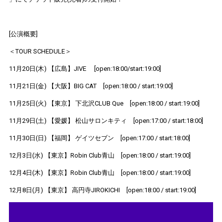
[
公演概要
]
＜
TOUR SCHEDULE
＞
11
月
20
日
(
木
)
【広島】
JIVE [open:18:00/start:19:00]
11
月
21
日
(
金
)
【大阪】
BIG CAT
[open:18:00 / start:19:00]
11
月
25
日
(
火
)
【東京】 下北沢
CLUB Que
[open:18:00 / start:19:00]
11
月
29
日
(
土
)
【愛媛】 松山サロンキティ
[open:17:00 / start:18:00]
11
月
30
日
(
日
)
【福岡】 ゲイツセブン
[open:17:00 / start:18:00]
12
月
3
日
(
水
)
【東京】
Robin Club
青山
[open:18:00 / start:19:00]
12
月
4
日
(
木
)
【東京】
Robin Club
青山
[open:18:00 / start:19:00]
12
月
8
日
(
月
)
【東京】 高円寺
JIROKICHI
[open:18:00 / start:19:00]