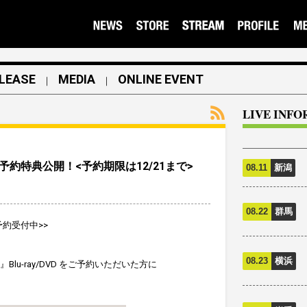
LEASE
MEDIA
ONLINE EVENT
｜
｜
LIVE INF
/DVD予約特典公開！<予約期限は12/21まで>
08.11
新潟
08.22
群馬
好評予約受付中>>
08.23
横浜
d』Blu-ray/DVD をご予約いただいた方に