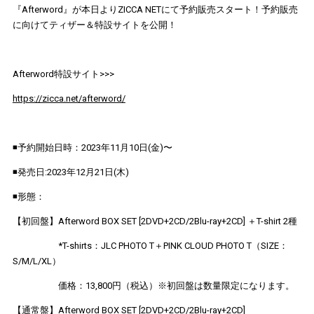
『Afterword』が本日よりZICCA NETにて予約販売スタート！予約販売
に向けてティザー＆特設サイトを公開！
Afterword特設サイト>>>
https://zicca.net/afterword/
◾️予約開始日時：2023年11月10日(金)〜
◾️発売日:2023年12月21日(木)
◾️形態：
【初回盤】Afterword BOX SET [2DVD+2CD/2Blu-ray+2CD] ＋T-shirt 2種
*T-shirts：JLC PHOTO T＋PINK CLOUD PHOTO T（SIZE：
S/M/L/XL）
価格：13,800円（税込）※初回盤は数量限定になります。
【通常盤】Afterword BOX SET [2DVD+2CD/2Blu-ray+2CD]