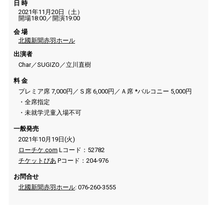
日 時
2021年11月20日（土）
開場18:00／開演19:00
会 場
北國新聞赤羽ホール
出演者
Char／SUGIZO／立川直樹
料 金
プレミア席 7,000円／Ｓ席 6,000円／Ａ席 *バルコニー 5,000円
・全席指定
・未就学児童入場不可
一般発売
2021年10月19日(火)
ローチケ.com
Lコード：52782
チケットぴあ
Pコード：204-976
お問合せ
北國新聞赤羽ホール
: 076-260-3555