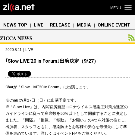
MENU
NEWS TOP
LIVE
RELEASE
MEDIA
ONLINE EVENT
｜
｜
｜
｜
ZICCA NEWS
2020.8.11｜LIVE
｢Slow LIVE’20 in Forum｣出演決定（9/27）
Charが「Slow LIVE’20 in Forum」に出演します。
※Charは9月27日（日）に出演予定です。
※「Slow Live」は、内閣官房新型コロナウイルス感染症対策推進室の
ガイドラインに従って座席数を50％以下として開催することに決定し
ました。「間隔」「換気」「移動」「お願い」の4つを対策の柱とし、
出演者、スタッフともに、感染防止とお客様の安心を最優先にして準
備を進めています。詳しくは
イベントHP
をご覧ください。