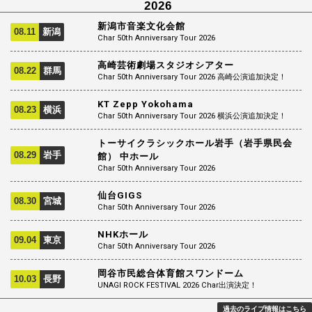
2026
新潟市音楽文化会館
08.11
新潟
Char 50th Anniversary Tour 2026
高崎芸術劇場スタジオシアター
08.22
群馬
Char 50th Anniversary Tour 2026 高崎公演追加決定！
KT Zepp Yokohama
08.23
横浜
Char 50th Anniversary Tour 2026 横浜公演追加決定！
トーサイクラシックホール岩手（岩手県民会
08.29
岩手
館） 中ホール
Char 50th Anniversary Tour 2026
仙台GIGS
08.30
宮城
Char 50th Anniversary Tour 2026
NHKホール
09.04
東京
Char 50th Anniversary Tour 2026
岡谷市民総合体育館スワンドーム
10.03
長野
UNAGI ROCK FESTIVAL 2026 Char出演決定！
過去のライブ情報はこちら