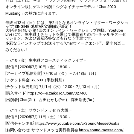
11日（土）は、ギター・ウクレレの祭典『サウンドメッセ in 大阪』の
オンライン版にゲスト出演！シグネイチャーモデル「Char 2020
Mustang」の魅力に迫ります。
最終日12日（日）には、第2回となるオンライン・ギター・ワークショ
ップ“SINGING GUITAR”の開催が決定！
大好評を頂いた第1回のオンライン・ワークショップ同様、Youtube
Live にて、生中継！チャットを通じて視聴者とのバーチャルギターセ
ッション、および質疑応答なども行なう予定です。
多彩なラインナップでお送りする”Charウィークエンド”、是非お楽し
みください！
＝7/10（金）生中継アコースティックライブ＝
[配信日] 2020年7月10日（金）18:30～
[アーカイブ配信期間] 7月10日（金）～7月13日（月）
[チケット料金] ¥2,500（手数料別）
[チケット販売期間] 7月1日（水）12:00～7月13日（月）
[購入サイト]
https://d-l-s.zaiko.io/_item/327460
[出演者] Char(Gt.)、古田たかし(Per.)、澤田浩史(Ba.)
＝7/11（土）サウンドメッセ in 大阪＝
[配信日] 2020年7月11日（土）19:30～
[配信チャンネル]
https://www.youtube.com/c/SoundMesseOsaka
[お問い合わせ] サウンドメッセ実行委員会
http://sound-messe.com/