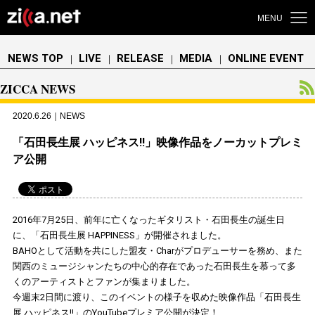
MENU
NEWS TOP
LIVE
RELEASE
MEDIA
ONLINE EVENT
｜
｜
｜
｜
ZICCA NEWS
2020.6.26｜NEWS
「石田長生展 ハッピネス!!」映像作品をノーカットプレミ
ア公開
2016年7月25日、前年に亡くなったギタリスト・石田長生の誕生日
に、「石田長生展 HAPPINESS」が開催されました。
BAHOとして活動を共にした盟友・Charがプロデューサーを務め、また
関西のミュージシャンたちの中心的存在であった石田長生を慕って多
くのアーティストとファンが集まりました。
今週末2日間に渡り、このイベントの様子を収めた映像作品「石田長生
展 ハッピネス!!」のYouTubeプレミア公開が決定！