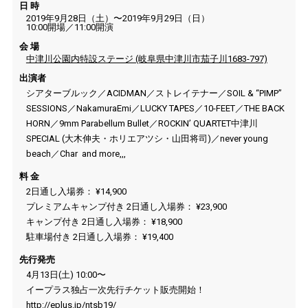
日 時
2019年9月28日（土）〜2019年9月29日（日）
10:00開場／11:00開演
会 場
中津川公園内特設ステージ (岐阜県中津川市茄子川1683-797)
出演者
シアターブルック／ACIDMAN／ストレイテナー／SOIL & “PIMP”
SESSIONS／NakamuraEmi／LUCKY TAPES／10-FEET／THE BACK
HORN／9mm Parabellum Bullet／ROCKIN’ QUARTET中津川
SPECIAL (大木伸夫・ホリエアツシ・山田将司)／never young
beach／Char and more,,,
料 金
2日通し入場券： ¥14,900
プレミアムキャンプ付き 2日通し入場券： ¥23,900
キャンプ付き 2日通し入場券： ¥18,900
駐車場付き 2日通し入場券： ¥19,400
先行発売
4月13日(土) 10:00〜
イープラス独占一次先行チケット販売開始！
http://eplus.jp/ntsb19/