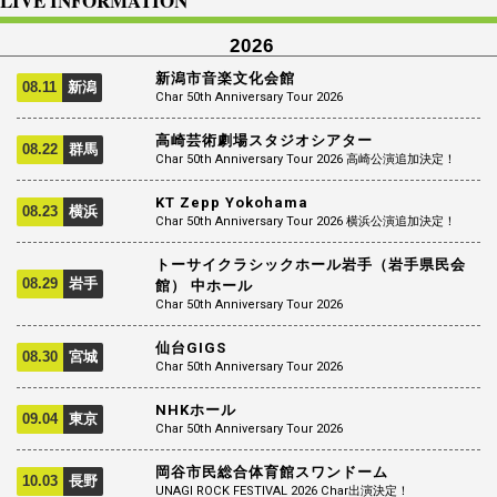
LIVE INFORMATION
2026
新潟市音楽文化会館
08.11
新潟
Char 50th Anniversary Tour 2026
高崎芸術劇場スタジオシアター
08.22
群馬
Char 50th Anniversary Tour 2026 高崎公演追加決定！
KT Zepp Yokohama
08.23
横浜
Char 50th Anniversary Tour 2026 横浜公演追加決定！
トーサイクラシックホール岩手（岩手県民会
08.29
岩手
館） 中ホール
Char 50th Anniversary Tour 2026
仙台GIGS
08.30
宮城
Char 50th Anniversary Tour 2026
NHKホール
09.04
東京
Char 50th Anniversary Tour 2026
岡谷市民総合体育館スワンドーム
10.03
長野
UNAGI ROCK FESTIVAL 2026 Char出演決定！