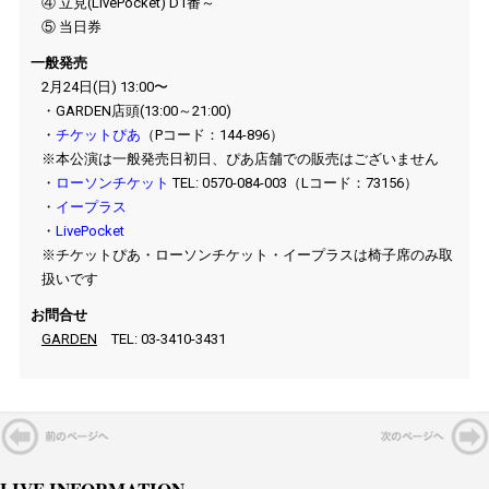
④ 立見(
LivePocket
)
D1
番～
⑤ 当日券
一般発売
2月24日(日) 13:00〜
・
GARDEN
店頭(
13:00
～
21:00
)
・
チケットぴあ
（
P
コード：
144-896
）
※
本公演は一般発売日初日、ぴあ店舗での販売はございません
・
ローソンチケット
TEL: 0570-084-003（
L
コード：
73156
）
・
イープラス
・
LivePocket
※
チケットぴあ・ローソンチケット・イープラスは椅子席のみ取
扱いです
お問合せ
GARDEN
TEL: 03-3410-3431