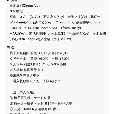
正木五郎(Drums,Vo)
▼50音順
有山じゅんじ(Gt,Vo)／石井為人(Key)／金子マリ(Vo)／北京一
(Vo,Mime)／小滝みつる(Key)／Char(Gt,Vo)／森園勝敏(Gt,Vo)
SOUL SEEKERS feat.Roomer(MARU from Firelily)
MARU(Vo)／幾見雅博(Gt)／岡沢章(B)／中西康晴(Key)／正木五朗
(Ds)／Ken Keng(Per)／渡辺ファイア(Sax)
料 金
椅子席全自由 前売: ¥7,000／当日: ¥8,000
立見全自由 前売: ¥6,000／当日: ¥7,000
※入場時 別途1ドリンク代 (¥600) 必要
※入場時 整理番号有り
※未就学児童入場不可
※購入枚数制限：お一人様4枚まで
【当日の入場順】
① 椅子席先行チケット
A1
番～
② 椅子席一般チケット 各
B1
番～(並列入場)
③ 立見(
GARDEN
店頭販売)
C1
番～