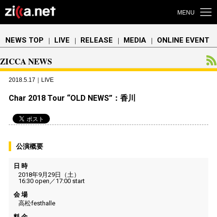
MENU
NEWS TOP
LIVE
RELEASE
MEDIA
ONLINE EVENT
｜
｜
｜
｜
ZICCA NEWS
2018.5.17｜LIVE
Char 2018 Tour “OLD NEWS”：香川
公演概要
日 時
2018年9月29日（土）
16:30 open／17:00 start
会 場
高松festhalle
料 金