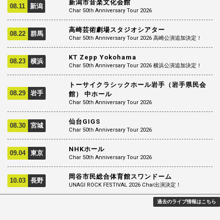
新潟市音楽文化会館
08.11
新潟
Char 50th Anniversary Tour 2026
高崎芸術劇場スタジオシアター
08.22
群馬
Char 50th Anniversary Tour 2026 高崎公演追加決定！
KT Zepp Yokohama
08.23
横浜
Char 50th Anniversary Tour 2026 横浜公演追加決定！
トーサイクラシックホール岩手（岩手県民会
08.29
岩手
館） 中ホール
Char 50th Anniversary Tour 2026
仙台GIGS
08.30
宮城
Char 50th Anniversary Tour 2026
NHKホール
09.04
東京
Char 50th Anniversary Tour 2026
岡谷市民総合体育館スワンドーム
10.03
長野
UNAGI ROCK FESTIVAL 2026 Char出演決定！
過去のライブ情報はこちら