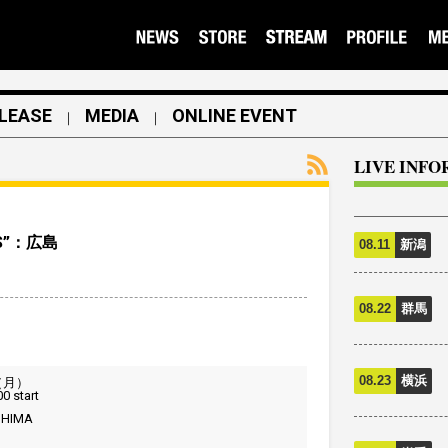
LEASE
MEDIA
ONLINE EVENT
｜
｜
LIVE INF
EWS”：広島
08.11
新潟
08.22
群馬
08.23
横浜
（月）
0 start
SHIMA