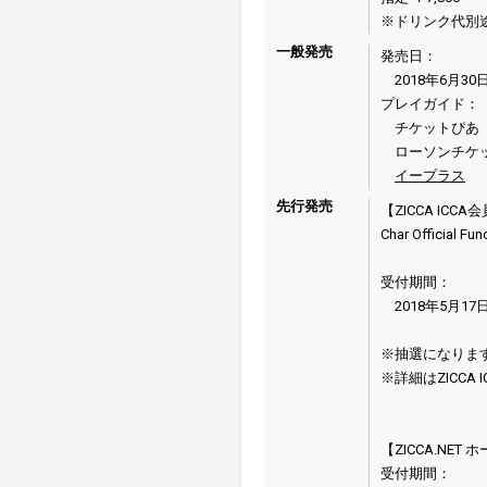
※ドリンク代別途 
一般発売
発売日：
2018年6月30
プレイガイド：
チケットぴあ 057
ローソンチケット 0
イープラス
先行発売
【ZICCA ICC
Char Officia
受付期間：
2018年5月17日
※抽選になりま
※詳細はZICCA
【ZICCA.NET
受付期間：