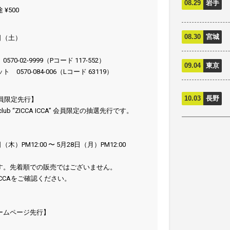
08.29
岩手
¥500
08.30
宮城
日（土）
0-02-9999（Pコード 117-552）
09.04
東京
570-084-006（Lコード 63119）
10.03
長野
A会員限定先行】
l Funclub “ZICCA ICCA” 会員限定の抽選先行です。
（木）PM12:00 〜 5月28日（月）PM12:00
す。先着順での販売ではございません。
 ICCAをご確認ください。
 ホームページ先行】