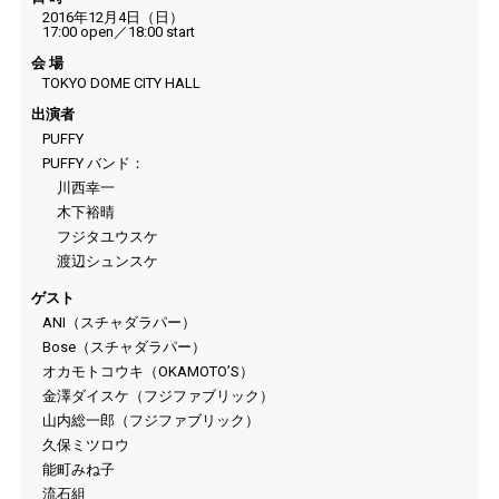
2016年12月4日（日）
17:00 open／18:00 start
会 場
TOKYO DOME CITY HALL
出演者
PUFFY
PUFFY バンド：
川西幸一
木下裕晴
フジタユウスケ
渡辺シュンスケ
ゲスト
ANI（スチャダラパー）
Bose（スチャダラパー）
オカモトコウキ（OKAMOTO’S）
金澤ダイスケ（フジファブリック）
山内総一郎（フジファブリック）
久保ミツロウ
能町みね子
流石組