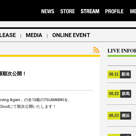
LEASE
MEDIA
ONLINE EVENT
｜
｜
LIVE INF
」音源順次公開！
08.11
新潟
08.22
群馬
ng Again」の全13曲のTSUMABIKIを、
dCloudにて順次公開いたします！
08.23
横浜