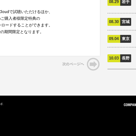
08.29
岩手
dCloudで試聴いただけるほか、
ccaご購入者様限定特典の
08.30
宮城
ンロードすることができます。
までの期間限定となります。
09.04
東京
10.03
長野
ed.