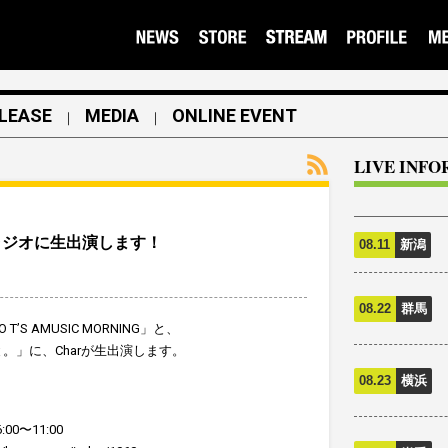
LEASE
MEDIA
ONLINE EVENT
｜
｜
LIVE INF
がラジオに生出演します！
08.11
新潟
08.22
群馬
 T’S AMUSIC MORNING」と、
。」に、Charが生出演します。
08.23
横浜
0〜11:00