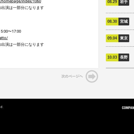
ice/homepage/index/1060
08.29
岩手
rの出演は一部分になります
08.30
宮城
00〜17:00
atto/
09.04
東京
rの出演は一部分になります
10.03
長野
ed.