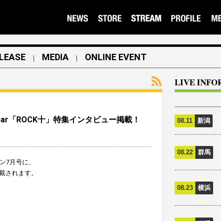
LEASE
MEDIA
ONLINE EVENT
｜
｜
LIVE INF
ar「ROCK十」特集インタビュー掲載！
08.11
新潟
08.22
群馬
ン7月号に、
掲載されます。
08.23
横浜