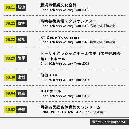
新潟市音楽文化会館
08.11
新潟
Char 50th Anniversary Tour 2026
高崎芸術劇場スタジオシアター
08.22
群馬
Char 50th Anniversary Tour 2026 高崎公演追加決定！
KT Zepp Yokohama
08.23
横浜
Char 50th Anniversary Tour 2026 横浜公演追加決定！
トーサイクラシックホール岩手（岩手県民会
08.29
岩手
館） 中ホール
Char 50th Anniversary Tour 2026
仙台GIGS
08.30
宮城
Char 50th Anniversary Tour 2026
NHKホール
09.04
東京
Char 50th Anniversary Tour 2026
岡谷市民総合体育館スワンドーム
10.03
長野
UNAGI ROCK FESTIVAL 2026 Char出演決定！
過去のライブ情報はこちら