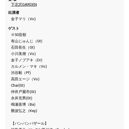
下北沢GARDEN
出演者
金子マリ（Vo)
ゲスト
※50音順
有山じゅんじ（Gt)
石田長生（Gt)
小川美潮（Vo)
金子ノブアキ（Dr)
カルメン・マキ（Vo)
渋谷毅（Pf)
高田エージ（Vo)
Char(Gt)
仲井戸麗市(Gt)
永井充男(Gt)
鳴瀬喜博（Ba)
難波弘之（Key)
【バンバンバザール】