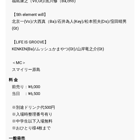
福島康之（Vo,Gt)/黒川修（Ba,cho)
【5th element will】
北京一(Vo)/大西真（Ba)/石井為人(Key)/松本照夫(Ds)/窪田晴男
(Gt)
【LIFE IS GROOVE】
KENKEN(Ba)/ムッシュかまやつ(Gt)/山岸竜之介(Gt)
＜MC＞
スマイリー原島
料 金
前売り：¥6,000
当日 ：¥6,500
※別途ドリンク代500円
※入場時整理番号有り
※中学生以下入場無料
※おひとり様4枚まで
一般発売