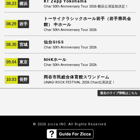
KT Zepp Yokohama
08.23
横浜
Char 50th Anniversary Tour 2026 横浜公演追加決定！
トーサイクラシックホール岩手（岩手県民会
08.29
岩手
館） 中ホール
Char 50th Anniversary Tour 2026
仙台GIGS
08.30
宮城
Char 50th Anniversary Tour 2026
NHKホール
09.04
東京
Char 50th Anniversary Tour 2026
岡谷市民総合体育館スワンドーム
10.03
長野
UNAGI ROCK FESTIVAL 2026 Char出演決定！
過去のライブ情報はこちら
© 2026 zicca.INC. All Rights Reserved.