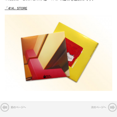
「414」STORE