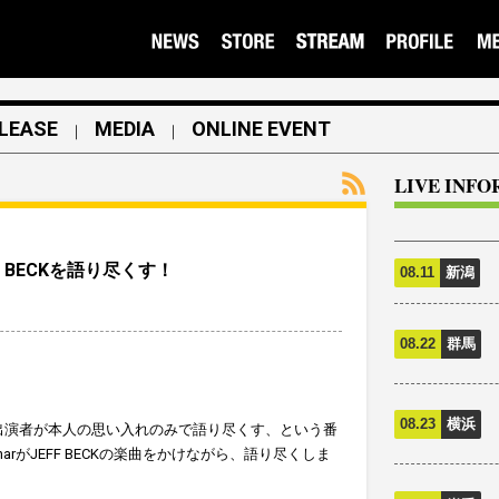
LEASE
MEDIA
ONLINE EVENT
｜
｜
LIVE INF
F BECKを語り尽くす！
08.11
新潟
08.22
群馬
08.23
横浜
出演者が本人の思い入れのみで語り尽くす、という番
CharがJEFF BECKの楽曲をかけながら、語り尽くしま