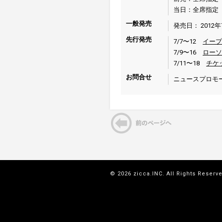
当日：全席指定 7
一般発売
発売日： 2012
先行発売
7/7〜12
イープ
7/9〜16
ローソ
7/11〜18
チケ
お問合せ
ニュースプロモーショ
© 2026 zicca.INC. All Rights Reserv