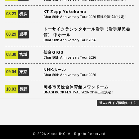
KT Zepp Yokohama
08.23
横浜
Char 50th Anniversary Tour 2026 横浜公演追加決定！
トーサイクラシックホール岩手（岩手県民会
08.29
岩手
館） 中ホール
Char 50th Anniversary Tour 2026
仙台GIGS
08.30
宮城
Char 50th Anniversary Tour 2026
NHKホール
09.04
東京
Char 50th Anniversary Tour 2026
岡谷市民総合体育館スワンドーム
10.03
長野
UNAGI ROCK FESTIVAL 2026 Char出演決定！
過去のライブ情報はこちら
© 2026 zicca.INC. All Rights Reserved.