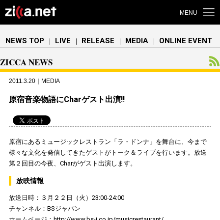
MENU
NEWS TOP
LIVE
RELEASE
MEDIA
ONLINE EVENT
｜
｜
｜
｜
ZICCA NEWS
2011.3.20｜MEDIA
原宿音楽物語にCharゲスト出演!!
原宿にあるミュージックレストラン「ラ・ドンナ」を舞台に、今まで
様々な文化を発信してきたゲストがトーク＆ライブを行います。放送
第２回目の今夜、Charがゲスト出演します。
放映情報
放送日時：３月２２日（火）23:00-24:00
チャンネル：BSジャパン
ホームページ：
http://www.bs-j.co.jp/musicrestaurant/