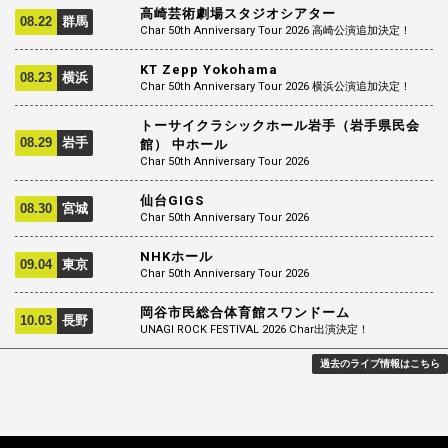
高崎芸術劇場スタジオシアター
08.22
群馬
Char 50th Anniversary Tour 2026 高崎公演追加決定！
KT Zepp Yokohama
08.23
横浜
Char 50th Anniversary Tour 2026 横浜公演追加決定！
トーサイクラシックホール岩手（岩手県民会
08.29
岩手
館） 中ホール
Char 50th Anniversary Tour 2026
仙台GIGS
08.30
宮城
Char 50th Anniversary Tour 2026
NHKホール
09.04
東京
Char 50th Anniversary Tour 2026
岡谷市民総合体育館スワンドーム
10.03
長野
UNAGI ROCK FESTIVAL 2026 Char出演決定！
過去のライブ情報はこちら