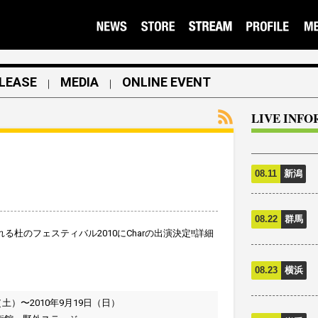
LEASE
MEDIA
ONLINE EVENT
｜
｜
LIVE INF
08.11
新潟
08.22
群馬
れる杜のフェスティバル2010にCharの出演決定!!詳細
08.23
横浜
日（土）〜2010年9月19日（日）