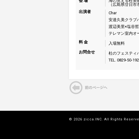
会 場
海の見える杜美
（広島県廿日市市
出演者
Char
安達久美クラブパン
渡辺美里×塩谷
テレマン室内オーケス
料 金
入場無料
お問合せ
杜のフェスティ
TEL. 0829-50-19
© 2026 zicca.INC. All Rights Reserv