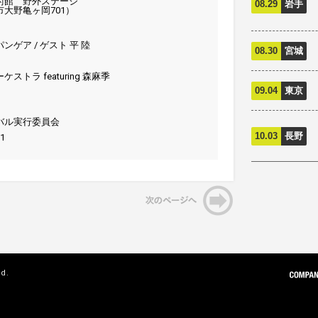
術館 野外ステージ
08.29
岩手
大野亀ヶ岡701）
ゲア / ゲスト 平 陸
08.30
宮城
哲
トラ featuring 森麻季
09.04
東京
バル実行委員会
10.03
長野
21
ed.