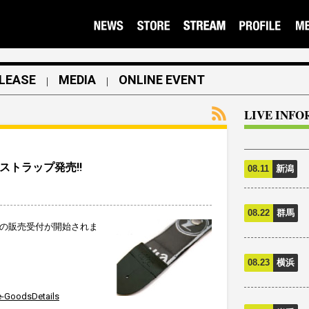
LEASE
MEDIA
ONLINE EVENT
｜
｜
LIVE INF
・ストラップ発売!!
08.11
新潟
08.22
群馬
プの販売受付が開始されま
08.23
横浜
e-GoodsDetails